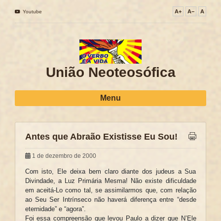
A+
A−
A
Youtube
União Neoteosófica
Menu
Antes que Abraão Existisse Eu Sou!
1 de dezembro de 2000
Com isto, Ele deixa bem claro diante dos judeus a Sua
Divindade, a Luz Primária Mesma! Não existe dificuldade
em aceitá-Lo como tal, se assimilarmos que, com relação
ao Seu Ser Intrínseco não haverá diferença entre “desde
eternidade” e “agora”.
Foi essa compreensão que levou Paulo a dizer que N’Ele