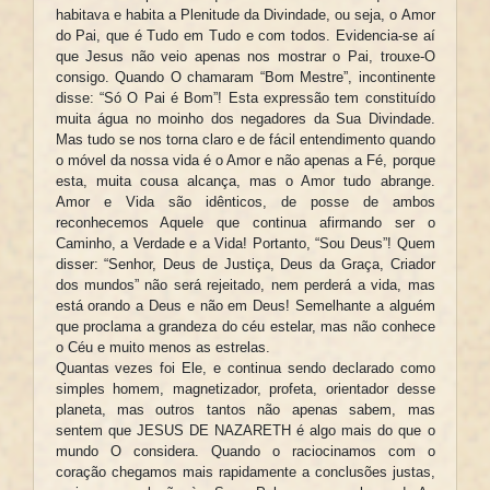
habitava e habita a Plenitude da Divindade, ou seja, o Amor
do Pai, que é Tudo em Tudo e com todos. Evidencia-se aí
que Jesus não veio apenas nos mostrar o Pai, trouxe-O
consigo. Quando O chamaram “Bom Mestre”, incontinente
disse: “Só O Pai é Bom”! Esta expressão tem constituído
muita água no moinho dos negadores da Sua Divindade.
Mas tudo se nos torna claro e de fácil entendimento quando
o móvel da nossa vida é o Amor e não apenas a Fé, porque
esta, muita cousa alcança, mas o Amor tudo abrange.
Amor e Vida são idênticos, de posse de ambos
reconhecemos Aquele que continua afirmando ser o
Caminho, a Verdade e a Vida! Portanto, “Sou Deus”! Quem
disser: “Senhor, Deus de Justiça, Deus da Graça, Criador
dos mundos” não será rejeitado, nem perderá a vida, mas
está orando a Deus e não em Deus! Semelhante a alguém
que proclama a grandeza do céu estelar, mas não conhece
o Céu e muito menos as estrelas.
Quantas vezes foi Ele, e continua sendo declarado como
simples homem, magnetizador, profeta, orientador desse
planeta, mas outros tantos não apenas sabem, mas
sentem que JESUS DE NAZARETH é algo mais do que o
mundo O considera. Quando o raciocinamos com o
coração chegamos mais rapidamente a conclusões justas,