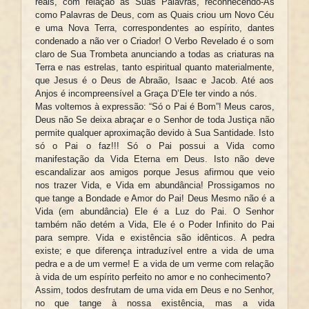
reais, com relação às Suas Palavras, reconhecendo-As
como Palavras de Deus, com as Quais criou um Novo Céu
e uma Nova Terra, correspondentes ao espírito, dantes
condenado a não ver o Criador! O Verbo Revelado é o som
claro de Sua Trombeta anunciando a todas as criaturas na
Terra e nas estrelas, tanto espiritual quanto materialmente,
que Jesus é o Deus de Abraão, Isaac e Jacob. Até aos
Anjos é incompreensível a Graça D’Ele ter vindo a nós.
Mas voltemos à expressão: “Só o Pai é Bom”! Meus caros,
Deus não Se deixa abraçar e o Senhor de toda Justiça não
permite qualquer aproximação devido à Sua Santidade. Isto
só o Pai o faz!!! Só o Pai possui a Vida como
manifestação da Vida Eterna em Deus. Isto não deve
escandalizar aos amigos porque Jesus afirmou que veio
nos trazer Vida, e Vida em abundância! Prossigamos no
que tange a Bondade e Amor do Pai! Deus Mesmo não é a
Vida (em abundância) Ele é a Luz do Pai. O Senhor
também não detém a Vida, Ele é o Poder Infinito do Pai
para sempre. Vida e existência são idênticos. A pedra
existe; e que diferença intraduzível entre a vida de uma
pedra e a de um verme! E a vida de um verme com relação
à vida de um espírito perfeito no amor e no conhecimento?
Assim, todos desfrutam de uma vida em Deus e no Senhor,
no que tange à nossa existência, mas a vida