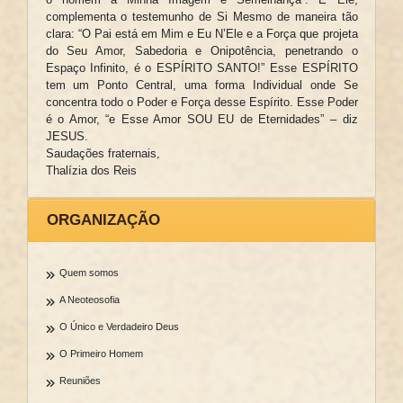
complementa o testemunho de Si Mesmo de maneira tão
clara: “O Pai está em Mim e Eu N’Ele e a Força que projeta
do Seu Amor, Sabedoria e Onipotência, penetrando o
Espaço Infinito, é o ESPÍRITO SANTO!” Esse ESPÍRITO
tem um Ponto Central, uma forma Individual onde Se
concentra todo o Poder e Força desse Espírito. Esse Poder
é o Amor, “e Esse Amor SOU EU de Eternidades” – diz
JESUS.
Saudações fraternais,
Thalízia dos Reis
ORGANIZAÇÃO
Quem somos
A Neoteosofia
O Único e Verdadeiro Deus
O Primeiro Homem
Reuniões