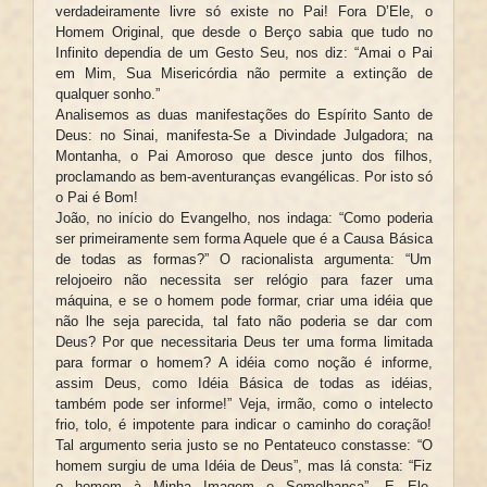
verdadeiramente livre só existe no Pai! Fora D’Ele, o
Homem Original, que desde o Berço sabia que tudo no
Infinito dependia de um Gesto Seu, nos diz: “Amai o Pai
em Mim, Sua Misericórdia não permite a extinção de
qualquer sonho.”
Analisemos as duas manifestações do Espírito Santo de
Deus: no Sinai, manifesta-Se a Divindade Julgadora; na
Montanha, o Pai Amoroso que desce junto dos filhos,
proclamando as bem-aventuranças evangélicas. Por isto só
o Pai é Bom!
João, no início do Evangelho, nos indaga: “Como poderia
ser primeiramente sem forma Aquele que é a Causa Básica
de todas as formas?” O racionalista argumenta: “Um
relojoeiro não necessita ser relógio para fazer uma
máquina, e se o homem pode formar, criar uma idéia que
não lhe seja parecida, tal fato não poderia se dar com
Deus? Por que necessitaria Deus ter uma forma limitada
para formar o homem? A idéia como noção é informe,
assim Deus, como Idéia Básica de todas as idéias,
também pode ser informe!” Veja, irmão, como o intelecto
frio, tolo, é impotente para indicar o caminho do coração!
Tal argumento seria justo se no Pentateuco constasse: “O
homem surgiu de uma Idéia de Deus”, mas lá consta: “Fiz
o homem à Minha Imagem e Semelhança”. E Ele,