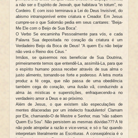
a não ser o Espírito de Jeovah, que habitava “in totum”, no
Cordeiro. E com isso terminava a Lei do Deus Invisível, do
abismo intransponível entre criatura e Creador. Em Jesus
cumpre-se o que Salomão pedia em seus cantares: “Beija-
Me Ele com o Beijo de Sua Boca”.
O Verbo Se encaminha Pessoalmente para vós, e cada
Palavra Sua depositada no coração da criatura é um
Verdadeiro Beijo da Boca de Deus! “A quem Eu não beijar
não verá o Reino dos Céus.”
Irmãos, se quisermos nos beneficiar de Sua Doutrina,
primeiramente temos que entendê-La, assimilá-La, para que
o espírito humano possa receber através de sua alma o
justo alimento, tornando-se forte e poderoso. A letra morta
produz a fé cega, que não passa de uma obediência
também cega do coração, uma ilusão vã, conduzindo a
alma às místicas e superstições, enfraquecendo-a no
verdadeiro amor a Deus e ao próximo.
Além de Jesus, o que existem são especulações de
mentes dilaceradas por um intelecto fraudulento! Clamam
por Ele, chamando-O de Mestre e Senhor, mas “não sabem
Quem Eu Sou”. Não persistem as mesmas dúvidas??? A fé
não pode atropelar a razão e vice-versa; e só o faz quando
interpretam literalmente as Escrituras. A conseqüência é o