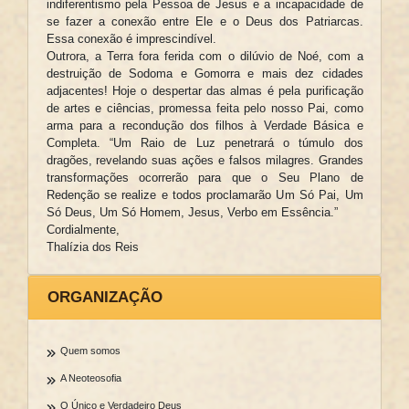
indiferentismo pela Pessoa de Jesus e a incapacidade de
se fazer a conexão entre Ele e o Deus dos Patriarcas.
Essa conexão é imprescindível.
Outrora, a Terra fora ferida com o dilúvio de Noé, com a
destruição de Sodoma e Gomorra e mais dez cidades
adjacentes! Hoje o despertar das almas é pela purificação
de artes e ciências, promessa feita pelo nosso Pai, como
arma para a recondução dos filhos à Verdade Básica e
Completa. “Um Raio de Luz penetrará o túmulo dos
dragões, revelando suas ações e falsos milagres. Grandes
transformações ocorrerão para que o Seu Plano de
Redenção se realize e todos proclamarão Um Só Pai, Um
Só Deus, Um Só Homem, Jesus, Verbo em Essência.”
Cordialmente,
Thalízia dos Reis
ORGANIZAÇÃO
Quem somos
A Neoteosofia
O Único e Verdadeiro Deus