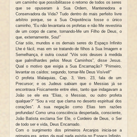
um caminho que possibilitasse o retorno de todos os seres
que se opuseram à Sua Ordem, Mantenedora e
Conservadora da Vida? Tudo dentro do mais perfeito livre
arbítrio porque, se a Sua Onipotência fosse o único
caminho, “Eu não levantaria os profetas e não Me revestiria
de um corpo de carne, tornando-Me um Filho de Deus, o
que, externamente, Sou!”
Criar sóis, mundos e os demais seres do Espaço Infinito
Lhe é fácil, mas em se tratando de filhos à Sua Imagem e
Semelhança, é outra cousa! “Vós sois deuses à medida
que palmilhardes pelos Meus Caminhos”, disse Jesus.
Qual o motivo que exigia a Sua Encarnação? “Primeiro,
levantar os caídos; segundo, tornar-Me Deus Visível!”
O profeta Malaquias, Cap. 3, Vers. 23, fala de um
Precursor; e os Judeus sabiam que o Messias já se
encontrava Fisicamente entre eles, tanto que indagavam a
João se ele era “Elias, o Messias, ou outro profeta
qualquer?” “Sou a voz que clama no deserto espiritual dos
corações”. A sua negação como Elias tem razões
profundas! Como uma consciência despertada, consciente,
João Batista exclama Ser Ele, o Cordeiro de Deus, o Ser
de todo ser e vida, Deus Encarnado.
Com o surgimento dos primeiros Arcanjos inicia-se a
primeira era, antes da qual nada existia no Espaço Infinito,