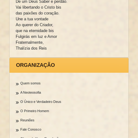
De um Deus Saber e perdão.
Vai libertando o Cristo bis
das paixões do coração.
Une a tua vontade
Ao querer do Criador,
que na eternidade bis
Fulgirás em luz e Amor
Fraternalmente,
Thalízia dos Reis
ORGANIZAÇÃO
Quem somos
A Neoteosofia
O Único e Verdadeiro Deus
O Primeiro Homem
Reuniões
Fale Conosco