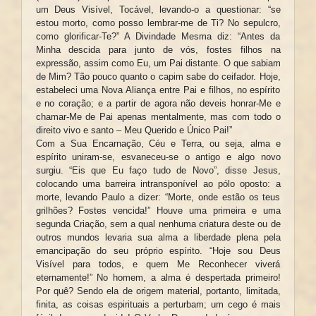
um Deus Visível, Tocável, levando-o a questionar: “se
estou morto, como posso lembrar-me de Ti? No sepulcro,
como glorificar-Te?” A Divindade Mesma diz: “Antes da
Minha descida para junto de vós, fostes filhos na
expressão, assim como Eu, um Pai distante. O que sabiam
de Mim? Tão pouco quanto o capim sabe do ceifador. Hoje,
estabeleci uma Nova Aliança entre Pai e filhos, no espírito
e no coração; e a partir de agora não deveis honrar-Me e
chamar-Me de Pai apenas mentalmente, mas com todo o
direito vivo e santo – Meu Querido e Único Pai!”
Com a Sua Encarnação, Céu e Terra, ou seja, alma e
espírito uniram-se, esvaneceu-se o antigo e algo novo
surgiu. “Eis que Eu faço tudo de Novo”, disse Jesus,
colocando uma barreira intransponível ao pólo oposto: a
morte, levando Paulo a dizer: “Morte, onde estão os teus
grilhões? Fostes vencida!” Houve uma primeira e uma
segunda Criação, sem a qual nenhuma criatura deste ou de
outros mundos levaria sua alma a liberdade plena pela
emancipação do seu próprio espírito. “Hoje sou Deus
Visível para todos, e quem Me Reconhecer viverá
eternamente!” No homem, a alma é despertada primeiro!
Por quê? Sendo ela de origem material, portanto, limitada,
finita, as coisas espirituais a perturbam; um cego é mais