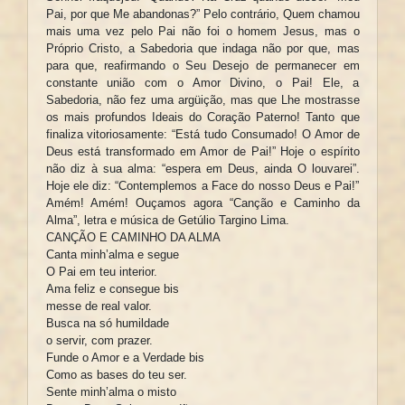
Pai, por que Me abandonas?” Pelo contrário, Quem chamou
mais uma vez pelo Pai não foi o homem Jesus, mas o
Próprio Cristo, a Sabedoria que indaga não por que, mas
para que, reafirmando o Seu Desejo de permanecer em
constante união com o Amor Divino, o Pai! Ele, a
Sabedoria, não fez uma argüição, mas que Lhe mostrasse
os mais profundos Ideais do Coração Paterno! Tanto que
finaliza vitoriosamente: “Está tudo Consumado! O Amor de
Deus está transformado em Amor de Pai!” Hoje o espírito
não diz à sua alma: “espera em Deus, ainda O louvarei”.
Hoje ele diz: “Contemplemos a Face do nosso Deus e Pai!”
Amém! Amém! Ouçamos agora “Canção e Caminho da
Alma”, letra e música de Getúlio Targino Lima.
CANÇÃO E CAMINHO DA ALMA
Canta minh’alma e segue
O Pai em teu interior.
Ama feliz e consegue bis
messe de real valor.
Busca na só humildade
o servir, com prazer.
Funde o Amor e a Verdade bis
Como as bases do teu ser.
Sente minh’alma o misto