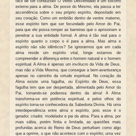
fácil de ser conduzido! O Verbo Desvendado é um socorro
externo para a alma. De posse do Mesmo, ela passa a ter
ascendência sobre o seu próprio espírito, depositado em
seu coração. Como um embrião dentro de ventre materno,
esse espírito tem que ser fecundado pelo Amor do Pai,
para que ele possa romper as barreiras que o aprisionam e
penetrar a sua entidade formal. A alma é tão real para o
espírito quanto o corpo o é para a alma. Mas alma e
espírito não são idênticos? Se ignorarmos que em cada
alma reside um espírito vital, longe estamos de
compreender a diferença entre o homem natural e o homem
espiritual. A Alma é apenas um invólucro da Vida de Deus,
mas não a Vida Mesma, que consegue a bem-aventurança
apenas no caminho da virtude espiritual. No coração da
Alma existe uma fagulha, ou Espírito de Deus, essa
fagulha tem que ser despertada, alimentada pelo Amor do
Pai, tornando-se poderosa dentro da alma! A Alma
transforma-se em potência espiritual, e pelos olhos do
espírito torna-se conhecedora da Sabedoria Divina. Há uma
interdependência entre alma e espírito, pois esse é o
gerador, criador, modelador e pai da alma. Para a alma, por
mais sábia, porém finita e limitada, as questões mais
profundas acerca do Reino de Deus perturbam como algo
que a oprime, o que não acontece com o espírito; uma vez