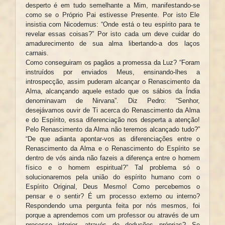
desperto é em tudo semelhante a Mim, manifestando-se
como se o Próprio Pai estivesse Presente. Por isto Ele
insistia com Nicodemus: “Onde está o teu espírito para te
revelar essas coisas?” Por isto cada um deve cuidar do
amadurecimento de sua alma libertando-a dos laços
carnais.
Como conseguiram os pagãos a promessa da Luz? “Foram
instruídos por enviados Meus, ensinando-lhes a
introspecção, assim puderam alcançar o Renascimento da
Alma, alcançando aquele estado que os sábios da Índia
denominavam de Nirvana”. Diz Pedro: “Senhor,
desejávamos ouvir de Ti acerca do Renascimento da Alma
e do Espírito, essa diferenciação nos desperta a atenção!
Pelo Renascimento da Alma não teremos alcançado tudo?”
“De que adianta apontar-vos as diferenciações entre o
Renascimento da Alma e o Renascimento do Espírito se
dentro de vós ainda não fazeis a diferença entre o homem
físico e o homem espiritual?” Tal problema só o
solucionaremos pela união do espírito humano com o
Espírito Original, Deus Mesmo! Como percebemos o
pensar e o sentir? É um processo externo ou interno?
Respondendo uma pergunta feita por nós mesmos, foi
porque a aprendemos com um professor ou através de um
processo interior, através de deduções próprias? Se