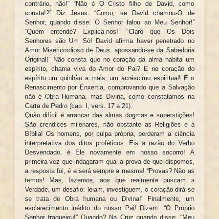
contrário, não!” “Não é O Cristo filho de David, como
consta!?” Diz Jesus: “Como, se David chamou-O de
Senhor, quando disse: O Senhor falou ao Meu Senhor!”
“Quem entende? Explica-nos!” “Claro que Os Dois
Senhores são Um Só! David afirma haver penetrado no
Amor Misericordioso de Deus, apossando-se da Sabedoria
Original!” Não consta que no coração da alma habita um
espírito, chama viva do Amor do Pai? E no coração do
espírito um quinhão a mais, um acréscimo espiritual! É o
Renascimento por Enxertia, comprovando que a Salvação
não é Obra Humana, mas Divina, como constatamos na
Carta de Pedro (cap. I, vers. 17 a 21).
Quão difícil é arrancar das almas dogmas e superstições!
São crendices milenares, não obstante as Religiões e a
Bíblia! Os homens, por culpa própria, perderam a ciência
interpretativa dos ditos proféticos. Eis a razão do Verbo
Desvendado, é Ele novamente em nosso socorro! A
primeira vez que indagaram qual a prova de que dispomos,
a resposta foi, é e será sempre a mesma! “Provas? Não as
temos! Mas, fazemos, aos que realmente buscam a
Verdade, um desafio: leiam, investiguem, o coração dirá se
se trata de Obra humana ou Divina!” Finalmente, um
esclarecimento inédito do nosso Pai! Dizem: “O Próprio
Senhor fraquejou!” Quando? Na Cruz quando disse: “Meu