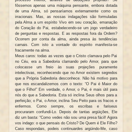
fôssemos apenas uma máquina pensante, embora dotada
de uma Alma, só pensaríamos externamente como os
irracionais. Mas, as nossas indagações são formuladas
pela Alma a um espírito Vivo em seu coração, emanação
do Coração do Pai, estabelecendo-se um jogo verdadeiro
de perguntas e respostas. E as respostas fora da Ordem?
Ocorrem por conta da alma, ainda presa às tendências
carnais. Com isto a vontade do espírito manifesta-se
fracamente na alma.
Meus caros: todas as vezes que o Cristo clamava pelo Pai
no Céu, era a Sabedoria clamando pelo Amor, para que
colocasse um freio às suas projeções puramente
intelectivas, reconhecendo que no Amor existem segredos
que a Própria Sabedoria desconhece. Não há motivo para
que nos escandalizemos com o texto: “O Pai é Maior do
que o Filho!” Em verdade, o Amor, o Pai, é mais útil para
nós do que a Sabedoria. Esta só inclina Seus olhos para a
perfeição; o Pai, o Amor, inclina Seu Peito para os fracos e
enfermos. Como sempre, os escribas e fariseus
procuraram confundi-Lo. Depois de tantas argüições, Ele
diz um basta: “Como vedes não sou uma presa fácil! Agora
vos indago: o que pensais do Cristo? De Quem é Ele Filho?
Caso respondais, podeis continuardes argüindo-Me, caso