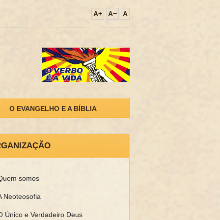
A+
A−
A
O EVANGELHO E A BÍBLIA
GANIZAÇÃO
Quem somos
A Neoteosofia
O Único e Verdadeiro Deus