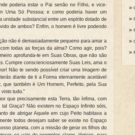
de poderia estar o Pai senão no Filho, e vice-
 em Uma Só Pessoa; e como poderia haver um
a unidade substancial entre um espírito dotado de
ovido de ambos? Enfim, o homem é livre podendo
ração não é demasiadamente pequeno para amar a
to com todas as forças da alma? Como agir, pois?
imeiro aprofunda-te em Suas Obras, que não são
s. Cumpre conscienciosamente Suas Leis, ama o
hor! Não te sendo possível criar uma Imagem de
terás diante de ti a Forma eternamente aceitável
r, que também é Um Homem, Perfeito, pela Sua
visto tudo.”
por que precisamente esta Terra, tão ínfima, com
 tal Graça? Não existem no Espaço Infinito sóis,
nto de abrigar Aquele em cujo Peito habitava a
mente todos desejam saber se existe no Espaço
osso planeta, com a missão de gerar os filhos do
ecer, se vale de exemplos claros, lógicos, para