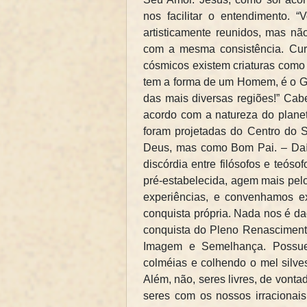
nos facilitar o entendimento. 
artisticamente reunidos, mas não
com a mesma consistência. Cur
cósmicos existem criaturas como a
tem a forma de um Homem, é o G
das mais diversas regiões!” Cab
acordo com a natureza do planet
foram projetadas do Centro do
Deus, mas como Bom Pai. – Daí,
discórdia entre filósofos e teó
pré-estabelecida, agem mais pelo
experiências, e convenhamos ex
conquista própria. Nada nos é d
conquista do Pleno Renascimen
Imagem e Semelhança. Possue
colméias e colhendo o mel silve
Além, não, seres livres, de vonta
seres com os nossos irracionai