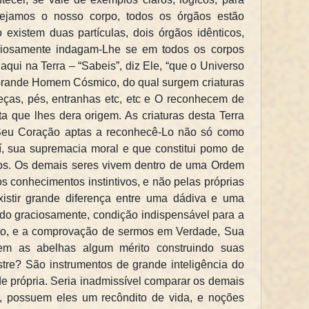
“Vejamos o nosso corpo, todos os órgãos estão
 existem duas partículas, dois órgãos idênticos,
iosamente indagam-Lhe se em todos os corpos
qui na Terra – “Sabeis”, diz Ele, “que o Universo
rande Homem Cósmico, do qual surgem criaturas
eças, pés, entranhas etc, etc e O reconhecem de
a que lhes dera origem. As criaturas desta Terra
 Seu Coração aptas a reconhecê-Lo não só como
 sua supremacia moral e que constitui pomo de
sofos. Os demais seres vivem dentro de uma Ordem
s conhecimentos instintivos, e não pelas próprias
istir grande diferença entre uma dádiva e uma
ado graciosamente, condição indispensável para a
to, e a comprovação de sermos em Verdade, Sua
m as abelhas algum mérito construindo suas
stre? São instrumentos de grande inteligência do
de própria. Seria inadmissível comparar os demais
s, possuem eles um recôndito de vida, e noções