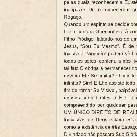
pelas quais reconhecem a Exist
incapazes de reconhecerem qu
Regaço.
Quando um espírito se decide por
Ele, e um dia O reconhecerá co
Filho Pródigo, falando-nos de um 
Jesus, “Sou Eu Mesmo”. É de fa
Invisível: “Ninguém poderá vê-L
todos os seres, conferiu a nós li
tal fato O obriga a permanecer n
deveria Ele Se limitar? O Infin
infinita? Sim! E Lhe assiste todo
fim de tornar-Se Visível, palpáve
deuses semelhantes a Ele; teri
compreendido por qualquer pessoa
UM ÚNICO DIREITO DE REALEZA
Indivisível de Deus estaria esf
como a existência de três Espaços
Divindade não passará Sua Glória