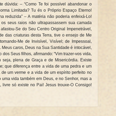
e dúvida: – “Como Te foi possível abandonar o
Forma Limitada? Tu és o Próprio Espaço Eterno!
a reduzida” – A matéria não poderia enfeixá-Lo!
 os seus raios não ultrapassassem sua camada
afastou-Se do Seu Centro Original Impenetrável,
de das criaturas desta Terra, tive o ensejo de Me
tornando-Me de Invisível, Visível; de Impessoal,
Meus caros, Deus na Sua Santidade é intocável,
 dos Seus filhos, afirmando: “Vim trazer-vos vida,
seja, plena de Graça e de Misericórdia. Existe
e; que diferença entre a vida de uma pedra e um
 de um verme e a vida de um espírito perfeito no
ão uma vida também em Deus, e no Senhor, mas a
 livre só existe no Pai! Jesus trouxe-O Consigo!