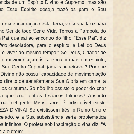
ência de um Espírito Divino e Supremo, mas são
e Esse Espírito deseja trazê-los para o Seu
 uma encarnação nesta Terra, volta sua face para
mo Ser de todo Ser e Vida. Temos a Parábola do
Pai que sai ao encontro do filho; “Esse Pai”, diz
to desoladora, para o espírito, a Lei do Deus
o e viver ao mesmo tempo.” Se Deus, Criador de
vre movimentação física e muito mais em espírito,
o Seu Centro Original, jamais penetrável? Por que
ito Divino não possui capacidade de movimentação
 o direito de transformar a Sua Glória em carne, a
l às criaturas. Só não lhe assiste o poder de criar
a que criar outros Espaços Infinitos? Absurdo
 inteligente. Meus caros, é indiscutível existir
 DIVINA! Se existissem três, o Reino Uno e
acelado, e a Sua subsistência seria problemática
 Infinitos. O profeta sob inspiração divina diz: “A
 a outrem”.