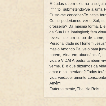
É Judas quem externa a seguint
Infinito, submetendo-Se a uma 
Custa-me conceber-Te nesta form
Como poderíamos ver o Sol, se
grosseira? Da mesma forma, Ele 
da Sua Luz Inatingível; “em virtu
revestir de um corpo de carne, 
Personalidade no Homem Jesus”. 
mas o Amor do Pai veio para junto
porém, Vida em abundância”, ou 
vida e VIDA! A pedra também viv
verme. E o que dizermos da vida
amor e na liberdade? Todos ter
vida verdadeiramente consciente,
Amém!
Fraternalmente, Thalízia Reis