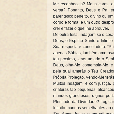
Me reconheceis? Meus caros, on
versa? Portanto, Deus e Pai
parentesco perfeito, divino ou um
corpo e forma, e um outro despr
crer e fazer o que lhe aprouver.
De outra feita, indagam se o co
Deus, o Espírito Santo e Infini
Sua resposta é consoladora: “Pr
apenas Sábias, também amorosa
teu próximo, terás amado o Sen
Deus, olha-Me, contempla-Me, e 
pela qual amarás o Teu Creado
Própria Projeção. Vendo-Me terás 
Muitos indagam, e com justiça, 
criaturas tão pequenas, alcançou
mundos grandiosos, dignos porta
Plenitude da Divindade? Logica
Infinito mundos semelhantes ao n
Seu Amor. Jesus, como sói acont