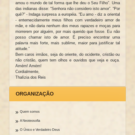
amou o mundo de tal forma que lhe deu o Seu Filho”. Uma
das indianas disse: “Senhora não considero isto amor”. “Por
quê?” - Indaga surpresa a européia. “Eu amo - diz a oriental
- enternecidamente meus filhos com verdadeiro amor de
mãe, e não daria nenhum dos meus rapazes e moças para
morrerem por alguém, por mais querido que fosse. Eu não
posso chamar isto de amor. É preciso encontrar uma
palavra mais forte, mais sublime, maior para justificar tal
atitude.”
Bem caros irmãos, seja do oriente, do ocidente, cristão ou
não cristão, quem tem olhos e ouvidos que veja e ouça.
Amém! Amém!
Cordialmente,
Thalízia dos Reis
ORGANIZAÇÃO
Quem somos
A Neoteosofia
O Único e Verdadeiro Deus