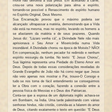
morte não devolvia a sua presa. Em aceitando a carne,
criou-se uma nova polarização para alma e espírito,
tornando-se possível o Renascimento do espírito humano
no Espírito Original, Deus Mesmo.
Sua Encarnação provou que o máximo poderia ser
alcançado: ultrapassar a matéria, demonstrando que a Vida
não está na mesma, mas no espírito, levando os homens a
se afastarem da matéria e de seus prazeres. Quando
Jesus diz: “Lázaro venha cá”, a Divindade Nele não mais
aprisionava o Seu Amor e Misericórdia numa Vida
insondável. A Divindade chorou na época de Moisés? NÃO!
Em compensação, nenhum pecador foi redimido e nenhum
espírito ressurgiu da tumba. No texto: “E Jesus Chorou”,
Sua lágrima representa uma Piedade do Eterno Amor em
Deus. Depois de todas essas considerações reveladas do
Grande Evangelho de João não há como negar que Jesus
não veio apenas nos mostrar o Pai, trouxe-O Consigo e
tudo se nos torna de fácil entendimento se conseguirmos
ler a Obra com o coração, fazendo a conexão entre a
pessoa física do Messias e o Deus dos Patriarcas.
Conta-se que a esposa de um diplomata inglês achava-se
em Bombaim, na Índia. Uma tarde palestrando com várias
senhoras hindus, não cristãs, convida-as a falarem do amor
de Deus, citando exatamente o texto em questão: “E Deus