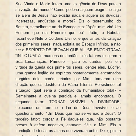
Sua Vinda e Morte foram uma exigência de Deus para a
salvação do mundo? Como poderia alguém exigir-Lhe algo
se além de Jesus não existia nada e aquém só dúvidas,
incertezas, angústias e morte? Eis o testemunho do
Batista, semelhante ao do Evangelista: “Após mim virá Um
Homem que era Primeiro que eu”. João, o Batista,
reconhece Nele o Cordeiro Divino, e que antes da Criação
dos primeiros seres, nada existia no Espaço Infinito, a não
ser o ESPÍRITO DE JEOVAH QUE ALI SE ENCONTRAVA
“IN TOTUM” às margens do Jordão. Três fatores exigiram a
Sua Encarnação: Primeiro – para os caídos, pois em
virtude da queda dos primeiros seres, dentre eles, Lúcifer,
uma grande legião de espíritos posteriormente encarnados
surgidos dele, porém criados por Mim, tomaram uma
direção que os destituía da Pátria Eterna. Persistindo tal
situação, qual seria a condição da humanidade total? –
Semelhante à ovelha perdida e jamais encontrada. O
segundo fator: TORNAR VISÍVEL A DIVINDADE,
colocando um término à Lei do Deus Invisível e ao
questionamento: “Um Deus que não se vê não é Deus”. O
terceiro fator: coroar a Fé daqueles que, não obstante
presos à esfera negativa, estavam fiéis a Mim. Eis a
condição de todas as almas que viveram antes Dele, pois a