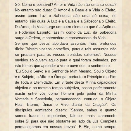
Só. Como é possível? Amor e Vida não são uma só coisa?
No entanto são duas: O Amor é a Base e a Vida o Efeito,
assim como Luz e Sabedoria são uma só coisa, no
entanto, são duas. A Luz é a Causa e a Sabedoria o Efeito.
Do Amor, da Vida surge um outro elemento que é a Ação ou
o Poderoso Espírito, assim como da Luz, da Sabedoria
surge a Ordem, mantenedora e conservadora da Vida.
Sempre que Jesus abordava assuntos mais profundos
dizia: “Abram vossos corações, porque tais assuntos não
se prestam para os vossos sentidos externos”. Nossos
ouvidos só ouvem aquilo para o qual foram treinados, por
isto temos que aprender a ver e ouvir com o sentimento.
“Eu Sou o Servo e o Senhor de Mim Mesmo, Sou o Objeto
e o Subjeto, o Alfa e o Ômega, portanto o Princípio e o Fim
de Toda a Eternidade. Em virtude desta Minha capacidade
objetiva e ao mesmo tempo subjetiva, posso perfeitamente
existir entre vós como Homem pelo poder da Minha
Vontade e Sabedoria, permanecendo, contudo, o Objeto
Real, Eterno, Único e Vivo diante da Criação”. Os
discípulos admirados dizem: “Senhor, sabes o quanto
somos fracos e impotentes, fale-nos mais claramente
sobre Si para que não obstante ao lado da Luz Completa
permaneçamos em nossas trevas”. E Ele, como sempre