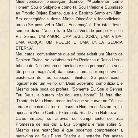
Misericordioso, prossegue dizendo: “Atualmente como
Homem Sou o Subjeto e como tal Sou Inferior e Submisso
ao Próprio Objeto Eterno, que é o Espírito Santo em Mim.
Em conseqüência desta Minha Obediência Incondicional,
tornou-Se possível a Minha Encarnação”. Por isto, Jesus
sempre dizia: “Nunca fiz a Minha Vontade porque Eu e o
Pai Somos UM AMOR, UMA SABEDORIA, UMA VIDA,
UMA FORÇA, UM PODER E UMA ÚNICA GLÓRIA
ETERNA”.
Meu caros, convenhamos que só pode existir um Direito de
Realeza Divina; se existissem três Realezas o Reino Uno e
Infinito de Deus estaria esfacelado e sua permanência seria
tão pouco imaginável, da mesma forma ser impossível a
existência de três espaços infinitos. Só pode existir,
logicamente, um Reino, um Deus Soberano, como dizia Ele
Mesmo pela boca do profeta: “Somente Eu Sou o Senhor
Teu Deus, a outrem não dou esta Honra”. Já fora dito:
“Diante do Meu Nome todos terão que se curvar no Céu, na
Terra e debaixo da Terra”. Jesus, o Homem de Nazareth, foi
apenas o Ponto Central Externo da Sua Divina Natureza.
Caros irmãos, só através do cumprimento de Sua
Promessa de nos dar a Luz Completa e falar sobre Si
Mesmo sem restrições é que podemos compreender a
maravilha do Seu Plano Criador e Libertador. Por acaso