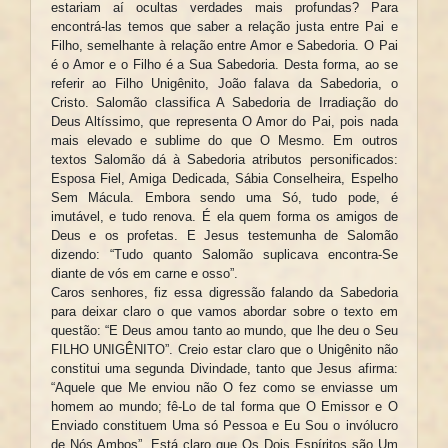
estariam aí ocultas verdades mais profundas? Para
encontrá-las temos que saber a relação justa entre Pai e
Filho, semelhante à relação entre Amor e Sabedoria. O Pai
é o Amor e o Filho é a Sua Sabedoria. Desta forma, ao se
referir ao Filho Unigênito, João falava da Sabedoria, o
Cristo. Salomão classifica A Sabedoria de Irradiação do
Deus Altíssimo, que representa O Amor do Pai, pois nada
mais elevado e sublime do que O Mesmo. Em outros
textos Salomão dá à Sabedoria atributos personificados:
Esposa Fiel, Amiga Dedicada, Sábia Conselheira, Espelho
Sem Mácula. Embora sendo uma Só, tudo pode, é
imutável, e tudo renova. É ela quem forma os amigos de
Deus e os profetas. E Jesus testemunha de Salomão
dizendo: “Tudo quanto Salomão suplicava encontra-Se
diante de vós em carne e osso”.
Caros senhores, fiz essa digressão falando da Sabedoria
para deixar claro o que vamos abordar sobre o texto em
questão: “E Deus amou tanto ao mundo, que lhe deu o Seu
FILHO UNIGÊNITO”. Creio estar claro que o Unigênito não
constitui uma segunda Divindade, tanto que Jesus afirma:
“Aquele que Me enviou não O fez como se enviasse um
homem ao mundo; fê-Lo de tal forma que O Emissor e O
Enviado constituem Uma só Pessoa e Eu Sou o invólucro
de Nós Ambos”. Está claro que Os Dois Espíritos são Um