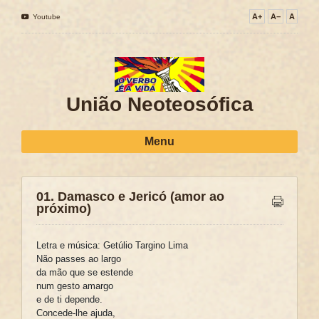
A+
A−
A
Youtube
União Neoteosófica
Menu
01. Damasco e Jericó (amor ao
próximo)
Letra e música: Getúlio Targino Lima
Não passes ao largo
da mão que se estende
num gesto amargo
e de ti depende.
Concede-lhe ajuda,