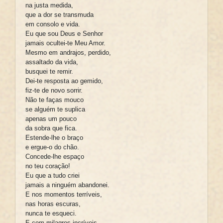
na justa medida,
que a dor se transmuda
em consolo e vida.
Eu que sou Deus e Senhor
jamais ocultei-te Meu Amor.
Mesmo em andrajos, perdido,
assaltado da vida,
busquei te remir.
Dei-te resposta ao gemido,
fiz-te de novo sorrir.
Não te faças mouco
se alguém te suplica
apenas um pouco
da sobra que fica.
Estende-lhe o braço
e ergue-o do chão.
Concede-lhe espaço
no teu coração!
Eu que a tudo criei
jamais a ninguém abandonei.
E nos momentos terríveis,
nas horas escuras,
nunca te esqueci.
E com milagres incríveis